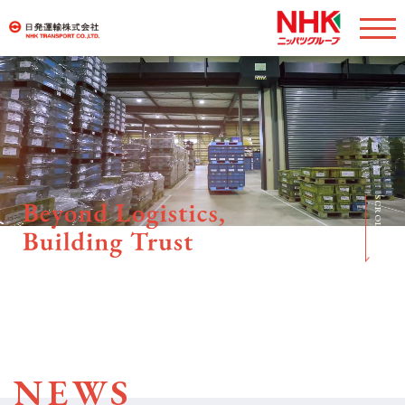
SERVICE
サービス
COMPANY
会社情報
SCROLL
BASE
国内・海外拠点
CSR
社会貢献・品質管理
NEWS
RECRUIT