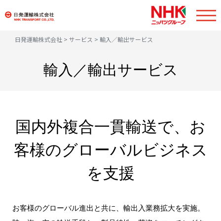
SERVICE
日発運輸株式会社
サービス
輸入／輸出サービス
サービス
輸入／輸出サービス
COMPANY
会社情報
BASE
国内外複合一貫輸送で、お
国内・海外拠点
客様のグローバルビジネス
CSR
を支援
社会貢献・品質管理
RECRUIT
お客様のグローバル進出と共に、輸出入業務拡大を実施。