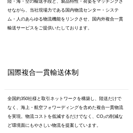
採用情報
陸・海・空の輸送手段と、製品特性・荷姿をマッチングさ
せながら、当社現場力である国内物流センター・システ
ム・人のあらゆる物流機能をリンクさせ、国内外複合一貫
日本語
輸送サービスをご提供いたしております。
glish
体中文
国際複合一貫輸送体制
全国約350社様と取引ネットワークを構築し、陸送だけで
なく、海上・航空フォワーディングを含めた複合一貫物流
を実現。物流コストを低減するだけでなく、CO₂の削減な
ど環境面にもやさしい物流を提案しています。